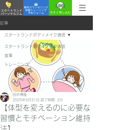
記事
スタートランドボディメイク通信
スタートランドボディメイク通信
食事
トレーニング
田中博隆
2025年5月31日
読了時間: 2分
【体型を変えるのに必要な
習慣とモチベーション維持
法】