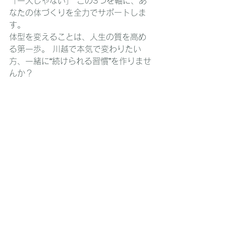
「一人じゃない」 この3つを軸に、あ
なたの体づくりを全力でサポートしま
す。
体型を変えることは、人生の質を高め
る第一歩。 川越で本気で変わりたい
方、一緒に“続けられる習慣”を作りませ
んか？
▶無料カウンセリング受付中！
 スター
トランドパーソナルジム 川越駅・新河
岸駅から徒歩圏内 / 完全個室 / 女性歓
迎 / 初心者歓迎
すべて表示
最新記事