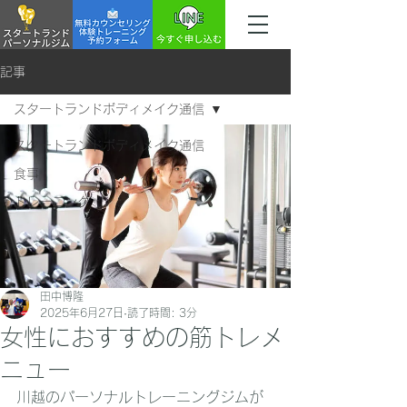
記事
スタートランドボディメイク通信
スタートランドボディメイク通信
食事
トレーニング
田中博隆
2025年6月27日
読了時間: 3分
女性におすすめの筋トレメ
ニュー
川越のパーソナルトレーニングジムが