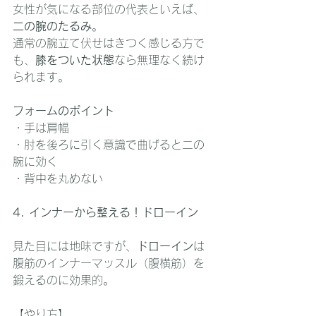
女性が気になる部位の代表といえば、
二の腕のたるみ
。
通常の腕立て伏せはきつく感じる方で
も、
膝をついた状態
なら無理なく続け
られます。
フォームのポイント
・手は肩幅
・肘を後ろに引く意識で曲げると二の
腕に効く
・背中を丸めない
4. インナーから整える！ドローイン
見た目には地味ですが、
ドローイン
は
腹筋のインナーマッスル（腹横筋）を
鍛えるのに効果的。
【やり方】